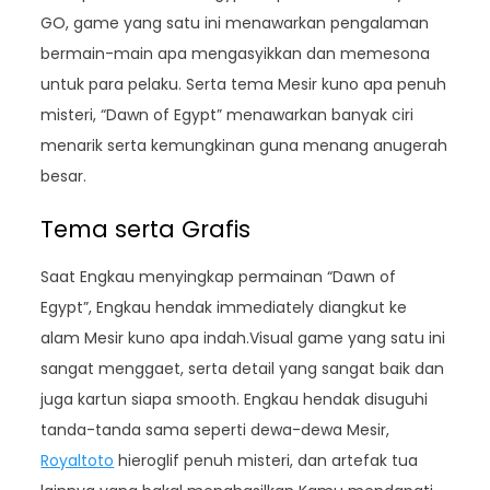
GO, game yang satu ini menawarkan pengalaman
bermain-main apa mengasyikkan dan memesona
untuk para pelaku. Serta tema Mesir kuno apa penuh
misteri, “Dawn of Egypt” menawarkan banyak ciri
menarik serta kemungkinan guna menang anugerah
besar.
Tema serta Grafis
Saat Engkau menyingkap permainan “Dawn of
Egypt”, Engkau hendak immediately diangkut ke
alam Mesir kuno apa indah.Visual game yang satu ini
sangat menggaet, serta detail yang sangat baik dan
juga kartun siapa smooth. Engkau hendak disuguhi
tanda-tanda sama seperti dewa-dewa Mesir,
Royaltoto
hieroglif penuh misteri, dan artefak tua