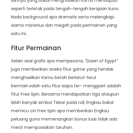
lainnya yang bakal menghasilkan Kamu mendapati
seperti terletak pada tengah-tengah kerajaan kuno.
Nada background apa dramatis serta melengkapi
warna misterius dan megah pada permainan yang
satu ini.
Fitur Permainan
Selain asal grafis apa mempesona, “Dawn of Egypt”
juga memberikan aneka fitur game yang hendak
menghasilkan Kamu betah berlarut-larut
bermain.salah satu fitur siapa ter- menggaet adalah
fitur Free Spin. Bersama mendapatkan tiga ataupun
lebih banyak simbol Tebar pada roll, Engkau bakal
memicu ciri Free Spin apa memberikan Engkau
peluang guna memenangkan bonus luas tidak ada
mesti memposisikan taruhan.