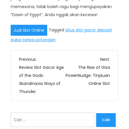
memesona, tidak boleh ragu bagi mengupayakan
“Dawn of Egypt”. Anda nggak akan kecewa!
Tagged
situs slot gacor deposit
Judi Slot Online
pulsa tanpa potongan
N
Previous:
Next:
a
Review Slot Gacor Age
The Rise of Giza
v
of the Gods:
PowerNudge: Tinjauan
i
Skandinavia Ways of
Online Slot
g
Thunder
a
s
i
Cari
p
untuk:
o