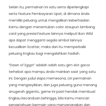
Selain itu, permainan ini satu serta diperlengkapi
serta feature Pembayaran Lipat, di dimana Anda
memiliki peluang untuk mengalikan keberhasilan
Kamu dengan menentukan color ataupun lambang
card yang presisi.Feature lainnya meliputi Ikon Wild
apa dapat mengganti segala simbol lainnya
kecualikan Scatter, maka dari itu memperbaiki
peluang Engkau bagi mengalahkan hadiah.
“Dawn of Egypt” adalah salah satu gim slot gacor
terhebat apa mampu Anda mainkan saat yang satu
ini. Dengan judul siapa memesona, ciri permainan
yang mengasyikkan, dan juga peluang guna menang
anugerah gigantic, game ini pasti hendak membuat
Engkau kecanduan.Sehingga, bila Kamu mencari
pengetahuan bermain yang menyenangkan dan