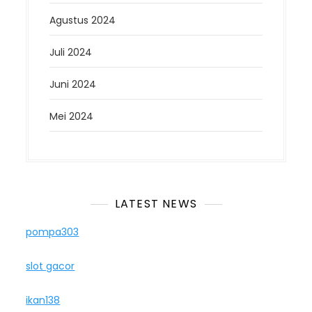
Agustus 2024
Juli 2024
Juni 2024
Mei 2024
LATEST NEWS
pompa303
slot gacor
ikan138