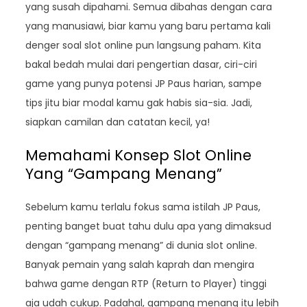
yang susah dipahami. Semua dibahas dengan cara
yang manusiawi, biar kamu yang baru pertama kali
denger soal slot online pun langsung paham. Kita
bakal bedah mulai dari pengertian dasar, ciri-ciri
game yang punya potensi JP Paus harian, sampe
tips jitu biar modal kamu gak habis sia-sia. Jadi,
siapkan camilan dan catatan kecil, ya!
Memahami Konsep Slot Online
Yang “Gampang Menang”
Sebelum kamu terlalu fokus sama istilah JP Paus,
penting banget buat tahu dulu apa yang dimaksud
dengan “gampang menang” di dunia slot online.
Banyak pemain yang salah kaprah dan mengira
bahwa game dengan RTP (Return to Player) tinggi
aja udah cukup. Padahal, gampang menang itu lebih