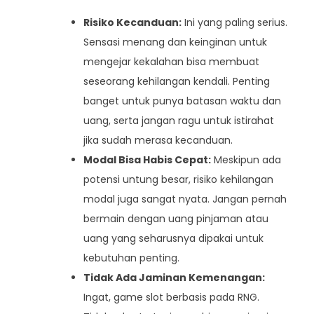
Risiko Kecanduan:
Ini yang paling serius.
Sensasi menang dan keinginan untuk
mengejar kekalahan bisa membuat
seseorang kehilangan kendali. Penting
banget untuk punya batasan waktu dan
uang, serta jangan ragu untuk istirahat
jika sudah merasa kecanduan.
Modal Bisa Habis Cepat:
Meskipun ada
potensi untung besar, risiko kehilangan
modal juga sangat nyata. Jangan pernah
bermain dengan uang pinjaman atau
uang yang seharusnya dipakai untuk
kebutuhan penting.
Tidak Ada Jaminan Kemenangan:
Ingat, game slot berbasis pada RNG.