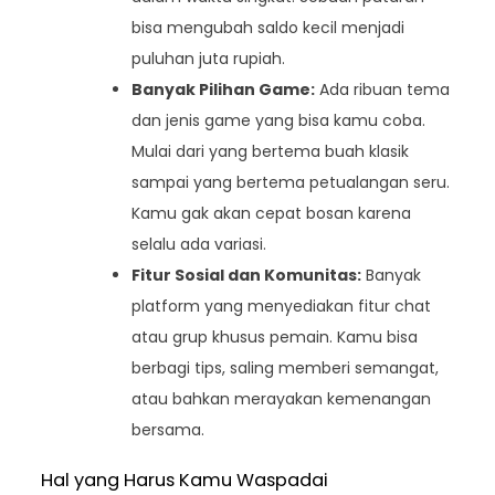
bisa mengubah saldo kecil menjadi
puluhan juta rupiah.
Banyak Pilihan Game:
Ada ribuan tema
dan jenis game yang bisa kamu coba.
Mulai dari yang bertema buah klasik
sampai yang bertema petualangan seru.
Kamu gak akan cepat bosan karena
selalu ada variasi.
Fitur Sosial dan Komunitas:
Banyak
platform yang menyediakan fitur chat
atau grup khusus pemain. Kamu bisa
berbagi tips, saling memberi semangat,
atau bahkan merayakan kemenangan
bersama.
Hal yang Harus Kamu Waspadai