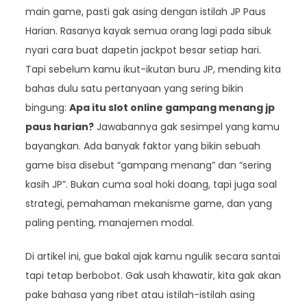
main game, pasti gak asing dengan istilah JP Paus
Harian. Rasanya kayak semua orang lagi pada sibuk
nyari cara buat dapetin jackpot besar setiap hari.
Tapi sebelum kamu ikut-ikutan buru JP, mending kita
bahas dulu satu pertanyaan yang sering bikin
bingung:
Apa itu slot online gampang menang jp
paus harian?
Jawabannya gak sesimpel yang kamu
bayangkan. Ada banyak faktor yang bikin sebuah
game bisa disebut “gampang menang” dan “sering
kasih JP”. Bukan cuma soal hoki doang, tapi juga soal
strategi, pemahaman mekanisme game, dan yang
paling penting, manajemen modal.
Di artikel ini, gue bakal ajak kamu ngulik secara santai
tapi tetap berbobot. Gak usah khawatir, kita gak akan
pake bahasa yang ribet atau istilah-istilah asing