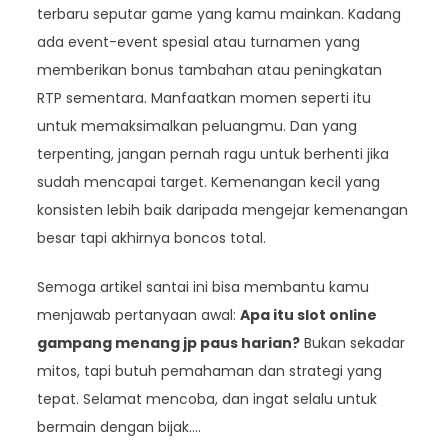
terbaru seputar game yang kamu mainkan. Kadang
ada event-event spesial atau turnamen yang
memberikan bonus tambahan atau peningkatan
RTP sementara. Manfaatkan momen seperti itu
untuk memaksimalkan peluangmu. Dan yang
terpenting, jangan pernah ragu untuk berhenti jika
sudah mencapai target. Kemenangan kecil yang
konsisten lebih baik daripada mengejar kemenangan
besar tapi akhirnya boncos total.
Semoga artikel santai ini bisa membantu kamu
menjawab pertanyaan awal:
Apa itu slot online
gampang menang jp paus harian?
Bukan sekadar
mitos, tapi butuh pemahaman dan strategi yang
tepat. Selamat mencoba, dan ingat selalu untuk
bermain dengan bijak.…