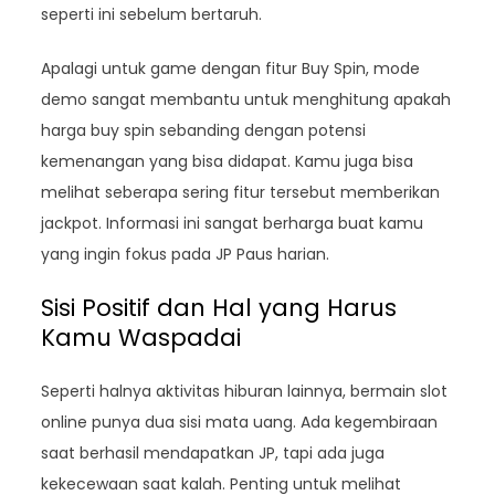
seperti ini sebelum bertaruh.
Apalagi untuk game dengan fitur Buy Spin, mode
demo sangat membantu untuk menghitung apakah
harga buy spin sebanding dengan potensi
kemenangan yang bisa didapat. Kamu juga bisa
melihat seberapa sering fitur tersebut memberikan
jackpot. Informasi ini sangat berharga buat kamu
yang ingin fokus pada JP Paus harian.
Sisi Positif dan Hal yang Harus
Kamu Waspadai
Seperti halnya aktivitas hiburan lainnya, bermain slot
online punya dua sisi mata uang. Ada kegembiraan
saat berhasil mendapatkan JP, tapi ada juga
kekecewaan saat kalah. Penting untuk melihat