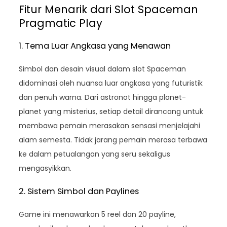
Fitur Menarik dari Slot Spaceman
Pragmatic Play
1. Tema Luar Angkasa yang Menawan
Simbol dan desain visual dalam slot Spaceman
didominasi oleh nuansa luar angkasa yang futuristik
dan penuh warna. Dari astronot hingga planet-
planet yang misterius, setiap detail dirancang untuk
membawa pemain merasakan sensasi menjelajahi
alam semesta. Tidak jarang pemain merasa terbawa
ke dalam petualangan yang seru sekaligus
mengasyikkan.
2. Sistem Simbol dan Paylines
Game ini menawarkan 5 reel dan 20 payline,