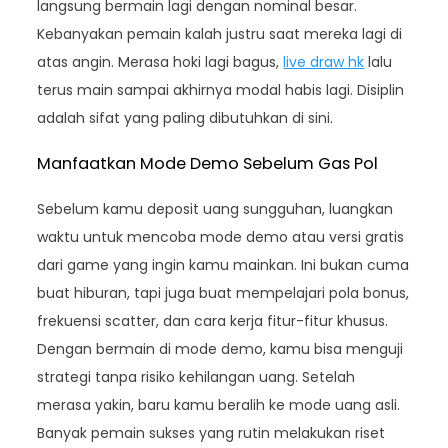
langsung bermain lagi dengan nominal besar.
Kebanyakan pemain kalah justru saat mereka lagi di
atas angin. Merasa hoki lagi bagus,
live draw hk
lalu
terus main sampai akhirnya modal habis lagi. Disiplin
adalah sifat yang paling dibutuhkan di sini.
Manfaatkan Mode Demo Sebelum Gas Pol
Sebelum kamu deposit uang sungguhan, luangkan
waktu untuk mencoba mode demo atau versi gratis
dari game yang ingin kamu mainkan. Ini bukan cuma
buat hiburan, tapi juga buat mempelajari pola bonus,
frekuensi scatter, dan cara kerja fitur-fitur khusus.
Dengan bermain di mode demo, kamu bisa menguji
strategi tanpa risiko kehilangan uang. Setelah
merasa yakin, baru kamu beralih ke mode uang asli.
Banyak pemain sukses yang rutin melakukan riset