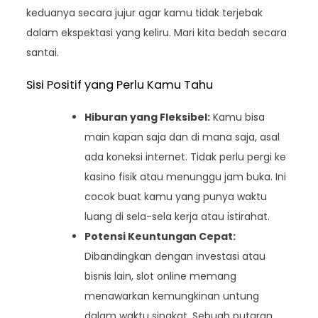
keduanya secara jujur agar kamu tidak terjebak
dalam ekspektasi yang keliru. Mari kita bedah secara
santai.
Sisi Positif yang Perlu Kamu Tahu
Hiburan yang Fleksibel:
Kamu bisa
main kapan saja dan di mana saja, asal
ada koneksi internet. Tidak perlu pergi ke
kasino fisik atau menunggu jam buka. Ini
cocok buat kamu yang punya waktu
luang di sela-sela kerja atau istirahat.
Potensi Keuntungan Cepat:
Dibandingkan dengan investasi atau
bisnis lain, slot online memang
menawarkan kemungkinan untung
dalam waktu singkat. Sebuah putaran