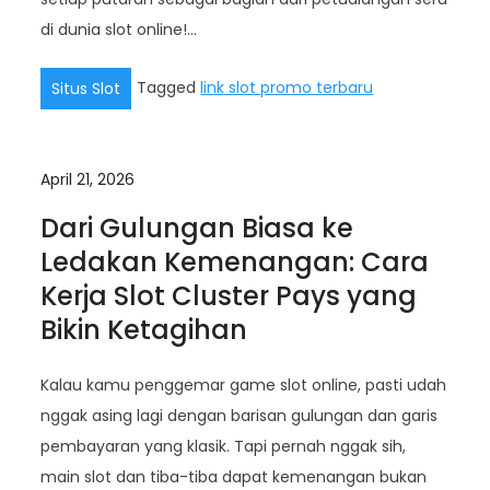
di dunia slot online!…
Tagged
link slot promo terbaru
Situs Slot
April 21, 2026
Dari Gulungan Biasa ke
Ledakan Kemenangan: Cara
Kerja Slot Cluster Pays yang
Bikin Ketagihan
Kalau kamu penggemar game slot online, pasti udah
nggak asing lagi dengan barisan gulungan dan garis
pembayaran yang klasik. Tapi pernah nggak sih,
main slot dan tiba-tiba dapat kemenangan bukan