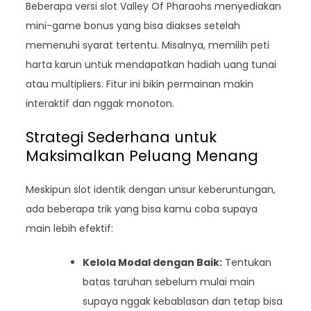
Beberapa versi slot Valley Of Pharaohs menyediakan
mini-game bonus yang bisa diakses setelah
memenuhi syarat tertentu. Misalnya, memilih peti
harta karun untuk mendapatkan hadiah uang tunai
atau multipliers. Fitur ini bikin permainan makin
interaktif dan nggak monoton.
Strategi Sederhana untuk
Maksimalkan Peluang Menang
Meskipun slot identik dengan unsur keberuntungan,
ada beberapa trik yang bisa kamu coba supaya
main lebih efektif:
Kelola Modal dengan Baik:
Tentukan
batas taruhan sebelum mulai main
supaya nggak kebablasan dan tetap bisa