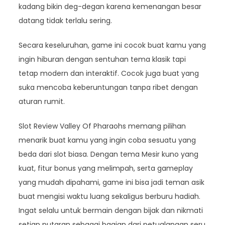
kadang bikin deg-degan karena kemenangan besar
datang tidak terlalu sering.
Secara keseluruhan, game ini cocok buat kamu yang
ingin hiburan dengan sentuhan tema klasik tapi
tetap modern dan interaktif. Cocok juga buat yang
suka mencoba keberuntungan tanpa ribet dengan
aturan rumit.
Slot Review Valley Of Pharaohs memang pilihan
menarik buat kamu yang ingin coba sesuatu yang
beda dari slot biasa. Dengan tema Mesir kuno yang
kuat, fitur bonus yang melimpah, serta gameplay
yang mudah dipahami, game ini bisa jadi teman asik
buat mengisi waktu luang sekaligus berburu hadiah.
Ingat selalu untuk bermain dengan bijak dan nikmati
setiap putaran sebagai bagian dari petualangan seru