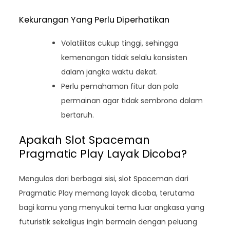
Kekurangan Yang Perlu Diperhatikan
Volatilitas cukup tinggi, sehingga
kemenangan tidak selalu konsisten
dalam jangka waktu dekat.
Perlu pemahaman fitur dan pola
permainan agar tidak sembrono dalam
bertaruh.
Apakah Slot Spaceman
Pragmatic Play Layak Dicoba?
Mengulas dari berbagai sisi, slot Spaceman dari
Pragmatic Play memang layak dicoba, terutama
bagi kamu yang menyukai tema luar angkasa yang
futuristik sekaligus ingin bermain dengan peluang