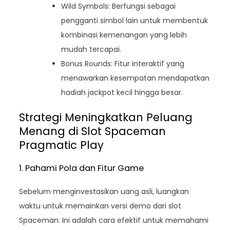
Wild Symbols: Berfungsi sebagai
pengganti simbol lain untuk membentuk
kombinasi kemenangan yang lebih
mudah tercapai.
Bonus Rounds: Fitur interaktif yang
menawarkan kesempatan mendapatkan
hadiah jackpot kecil hingga besar.
Strategi Meningkatkan Peluang
Menang di Slot Spaceman
Pragmatic Play
1. Pahami Pola dan Fitur Game
Sebelum menginvestasikan uang asli, luangkan
waktu untuk memainkan versi demo dari slot
Spaceman. Ini adalah cara efektif untuk memahami