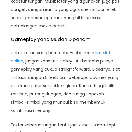
keberuntungan. Musik latar yang digunakan juga pas
banget, dengan irama yang agak oriental dan efek
suara gemerincing emas yang bikin sensasi
petualangan makin dapet.
Gameplay yang Mudah Dipahami
Untuk kamu yang baru coba-coba main
link slot
online
, jangan khawatir. Valley Of Pharaohs punya
gameplay yang cukup straightforward. Biasanya, slot
ini hadir dengan 5 reels dan beberapa paylines yang
bisa kamu atur sesuai keinginan. Kamu tinggal pilih
taruhan, putar gulungan, dan tunggu apakah
simbol-simbol yang muncul bisa membentuk
kombinasi menang.
Faktor keberuntungan tentu jadi kunci utama, tapi