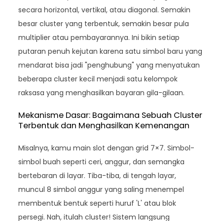
secara horizontal, vertikal, atau diagonal. Semakin
besar cluster yang terbentuk, semakin besar pula
multiplier atau pembayarannya. Ini bikin setiap
putaran penuh kejutan karena satu simbol baru yang
mendarat bisa jadi "penghubung" yang menyatukan
beberapa cluster kecil menjadi satu kelompok
raksasa yang menghasilkan bayaran gila-gilaan.
Mekanisme Dasar: Bagaimana Sebuah Cluster
Terbentuk dan Menghasilkan Kemenangan
Misalnya, kamu main slot dengan grid 7×7. Simbol-
simbol buah seperti ceri, anggur, dan semangka
bertebaran di layar. Tiba-tiba, di tengah layar,
muncul 8 simbol anggur yang saling menempel
membentuk bentuk seperti huruf 'L' atau blok
persegi. Nah, itulah cluster! Sistem langsung