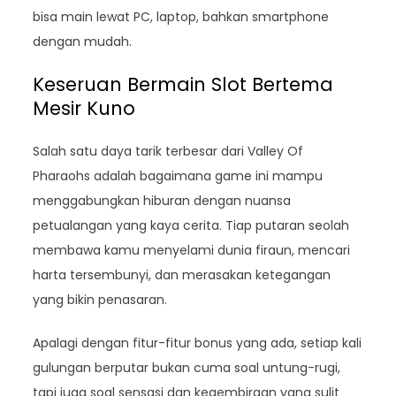
bisa main lewat PC, laptop, bahkan smartphone
dengan mudah.
Keseruan Bermain Slot Bertema
Mesir Kuno
Salah satu daya tarik terbesar dari Valley Of
Pharaohs adalah bagaimana game ini mampu
menggabungkan hiburan dengan nuansa
petualangan yang kaya cerita. Tiap putaran seolah
membawa kamu menyelami dunia firaun, mencari
harta tersembunyi, dan merasakan ketegangan
yang bikin penasaran.
Apalagi dengan fitur-fitur bonus yang ada, setiap kali
gulungan berputar bukan cuma soal untung-rugi,
tapi juga soal sensasi dan kegembiraan yang sulit