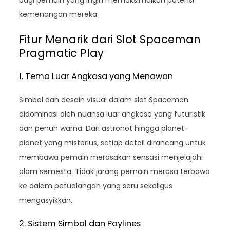
bagi pemain yang ingin memaksimalkan potensi
kemenangan mereka.
Fitur Menarik dari Slot Spaceman
Pragmatic Play
1. Tema Luar Angkasa yang Menawan
Simbol dan desain visual dalam slot Spaceman
didominasi oleh nuansa luar angkasa yang futuristik
dan penuh warna. Dari astronot hingga planet-
planet yang misterius, setiap detail dirancang untuk
membawa pemain merasakan sensasi menjelajahi
alam semesta. Tidak jarang pemain merasa terbawa
ke dalam petualangan yang seru sekaligus
mengasyikkan.
2. Sistem Simbol dan Paylines