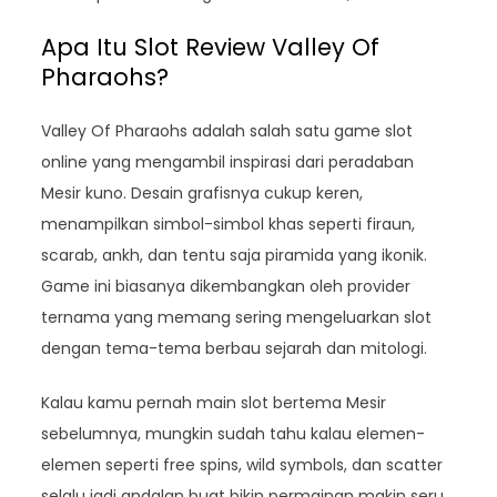
Apa Itu Slot Review Valley Of
Pharaohs?
Valley Of Pharaohs adalah salah satu game slot
online yang mengambil inspirasi dari peradaban
Mesir kuno. Desain grafisnya cukup keren,
menampilkan simbol-simbol khas seperti firaun,
scarab, ankh, dan tentu saja piramida yang ikonik.
Game ini biasanya dikembangkan oleh provider
ternama yang memang sering mengeluarkan slot
dengan tema-tema berbau sejarah dan mitologi.
Kalau kamu pernah main slot bertema Mesir
sebelumnya, mungkin sudah tahu kalau elemen-
elemen seperti free spins, wild symbols, dan scatter
selalu jadi andalan buat bikin permainan makin seru