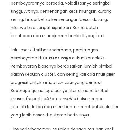
pembayarannya berbeda, volatilitasnya seringkali
tinggi. Artinya, kemenangan kecil mungkin kurang
sering, tetapi ketika kemenangan besar datang,
nilainya bisa sangat signifikan. Kamu butuh
kesabaran dan manajemen bankroll yang baik.
Lalu, meski terlihat sederhana, perhitungan
pembayaran di
Cluster Pays
cukup kompleks.
Pembayaran biasanya berdasarkan jumlah simbol
dalam sebuah cluster, dan sering kali ada multiplier
progresif untuk setiap
cascade
yang berhasil.
Beberapa game juga punya fitur dimana simbol
khusus (seperti
wild
atau
scatter
) bisa muncul
setelah ledakan dan membantu membentuk cluster
yang lebih besar di putaran berikutnya.
Tips sederhananya? Mulailah dengan taruhan kecil