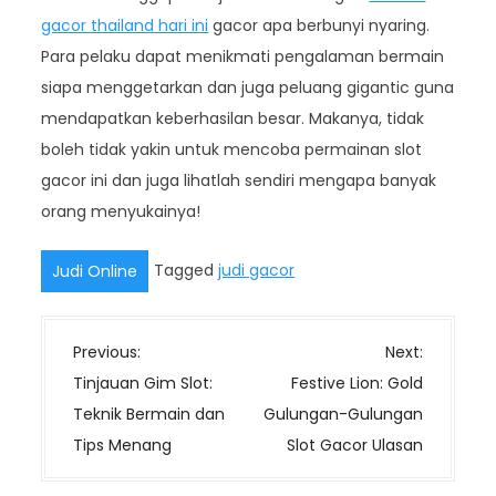
gacor thailand hari ini
gacor apa berbunyi nyaring.
Para pelaku dapat menikmati pengalaman bermain
siapa menggetarkan dan juga peluang gigantic guna
mendapatkan keberhasilan besar. Makanya, tidak
boleh tidak yakin untuk mencoba permainan slot
gacor ini dan juga lihatlah sendiri mengapa banyak
orang menyukainya!
Tagged
judi gacor
Judi Online
N
Previous:
Next:
a
Tinjauan Gim Slot:
Festive Lion: Gold
v
Teknik Bermain dan
Gulungan-Gulungan
i
Tips Menang
Slot Gacor Ulasan
g