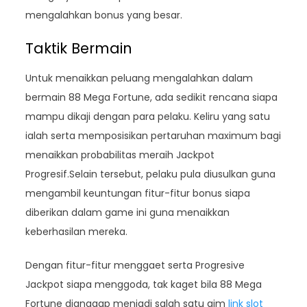
mengalahkan bonus yang besar.
Taktik Bermain
Untuk menaikkan peluang mengalahkan dalam
bermain 88 Mega Fortune, ada sedikit rencana siapa
mampu dikaji dengan para pelaku. Keliru yang satu
ialah serta memposisikan pertaruhan maximum bagi
menaikkan probabilitas meraih Jackpot
Progresif.Selain tersebut, pelaku pula diusulkan guna
mengambil keuntungan fitur-fitur bonus siapa
diberikan dalam game ini guna menaikkan
keberhasilan mereka.
Dengan fitur-fitur menggaet serta Progresive
Jackpot siapa menggoda, tak kaget bila 88 Mega
Fortune dianggap menjadi salah satu gim
link slot