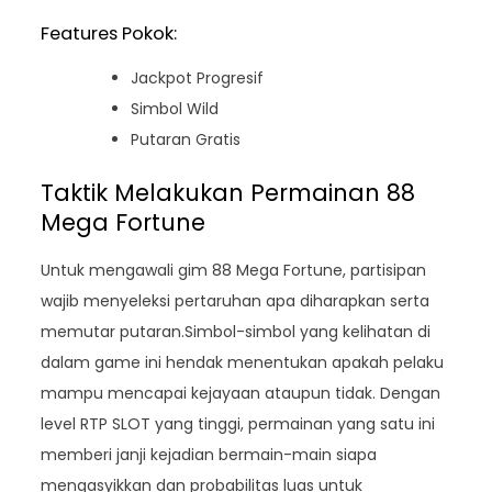
Features Pokok:
Jackpot Progresif
Simbol Wild
Putaran Gratis
Taktik Melakukan Permainan 88
Mega Fortune
Untuk mengawali gim 88 Mega Fortune, partisipan
wajib menyeleksi pertaruhan apa diharapkan serta
memutar putaran.Simbol-simbol yang kelihatan di
dalam game ini hendak menentukan apakah pelaku
mampu mencapai kejayaan ataupun tidak. Dengan
level RTP SLOT yang tinggi, permainan yang satu ini
memberi janji kejadian bermain-main siapa
mengasyikkan dan probabilitas luas untuk