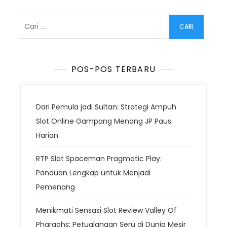
a
s
Cari
i
untuk:
p
o
s
POS-POS TERBARU
Dari Pemula jadi Sultan: Strategi Ampuh
Slot Online Gampang Menang JP Paus
Harian
RTP Slot Spaceman Pragmatic Play:
Panduan Lengkap untuk Menjadi
Pemenang
Menikmati Sensasi Slot Review Valley Of
Pharaohs: Petualangan Seru di Dunia Mesir