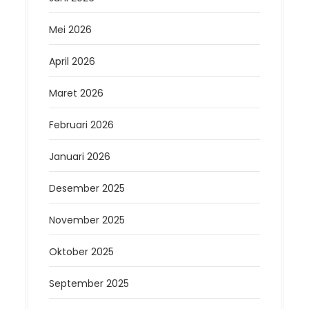
Mei 2026
April 2026
Maret 2026
Februari 2026
Januari 2026
Desember 2025
November 2025
Oktober 2025
September 2025