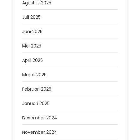
Agustus 2025
Juli 2025
Juni 2025
Mei 2025
April 2025
Maret 2025
Februari 2025
Januari 2025
Desember 2024
November 2024