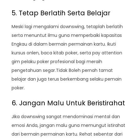
5. Tetap Berlatih Serta Belajar
Meski lagi mengalami downswing, tetaplah berlatih
serta menuntut ilmu guna memperbaiki kapasitas
Engkau di dalam bermain permainan kartu. Ikuti
kursus onlen, baca kitab poker, serta pay attention
gim pelaku poker profesional bagi meraih
pengetahuan segar.Tidak Boleh pernah tamat
belajar dan juga terus berkembang selaku pemain
poker.
6. Jangan Malu Untuk Beristirahat
Jika downswing sangat mendominasi mental dan
emosi Anda, jangan malu guna memungut istirahat
dari bermain permainan kartu. Rehat sebentar dari