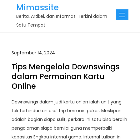
Skip
Mimassite
to
Berita, Artikel, dan Informasi Terkini dalam
content
Satu Tempat
September 14, 2024
Tips Mengelola Downswings
dalam Permainan Kartu
Online
Downswings dalam judi kartu onlen ialah unit yang
tak terhindarkan asal trip bermain poker. Meskipun
adalah bagian siapa sulit, perkara ini satu bisa beralih
pengalaman siapa bernilai guna memperbaiki
kapasitas Engkau internal game. Internal tulisan ini