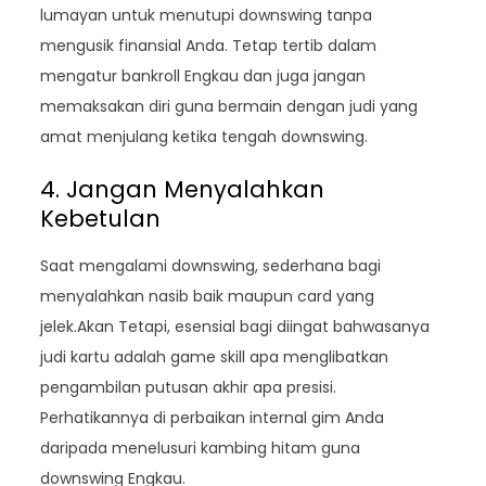
lumayan untuk menutupi downswing tanpa
mengusik finansial Anda. Tetap tertib dalam
mengatur bankroll Engkau dan juga jangan
memaksakan diri guna bermain dengan judi yang
amat menjulang ketika tengah downswing.
4. Jangan Menyalahkan
Kebetulan
Saat mengalami downswing, sederhana bagi
menyalahkan nasib baik maupun card yang
jelek.Akan Tetapi, esensial bagi diingat bahwasanya
judi kartu adalah game skill apa menglibatkan
pengambilan putusan akhir apa presisi.
Perhatikannya di perbaikan internal gim Anda
daripada menelusuri kambing hitam guna
downswing Engkau.