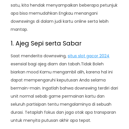
satu, kita hendak menyampaikan beberapa petunjuk
apa bisa memudahkan Engkau menangani
downswings di dalam judi kartu online serta lebih
mantap.
1. Ajeg Sepi serta Sabar
Saat menderita downswing,
situs slot gacor 2024
esensial bagi ajeg diam dan tabah.Tidak Boleh
biarkan mood Kamu mengambil alih, karena hal ini
dapat mempengaruhi keputusan Anda selama
bermain-main. Ingatlah bahwa downswing terdiri dari
unit normal sebab game permainan kartu dan
seluruh partisipan tentu mengalaminya di sebuah
durasi. Tetaplah fokus dan jaga otak apa transparan
untuk menyita putusan akhir apa tepat.