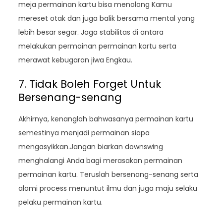
meja permainan kartu bisa menolong Kamu
mereset otak dan juga balik bersama mental yang
lebih besar segar. Jaga stabilitas di antara
melakukan permainan permainan kartu serta
merawat kebugaran jiwa Engkau.
7. Tidak Boleh Forget Untuk
Bersenang-senang
Akhirnya, kenanglah bahwasanya permainan kartu
semestinya menjadi permainan siapa
mengasyikkan.Jangan biarkan downswing
menghalangi Anda bagi merasakan permainan
permainan kartu. Teruslah bersenang-senang serta
alami process menuntut ilmu dan juga maju selaku
pelaku permainan kartu.