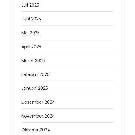
Juli 2025
Juni 2025
Mei 2025
April 2025
Maret 2025
Februari 2025
Januari 2025
Desember 2024
November 2024
Oktober 2024