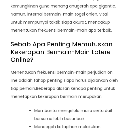
kemungkinan guna menang anugerah apa gigantic.
Namun, internal bermain-main togel onlen, vital
untuk mempunyai taktik siapa akurat, mencakup
menentukan frekuensi bermain-main apa terbaik.
Sebab Apa Penting Memutuskan
Kekerapan Bermain-Main Lotere
Online?
Menentukan frekuensi bermain-main perjudian on
line adalah tahap penting siapa harus dijalankan oleh
tiap pemain.Beberapa alasan kenapa penting untuk
menetapkan kekerapan bermain merupakan:
Membantu mengelola masa serta duit
bersama lebih besar baik
Mencegah ketagihan melakukan