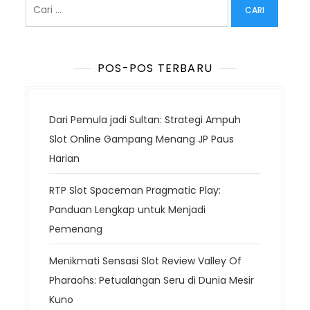
Cari
p
untuk:
o
s
POS-POS TERBARU
Dari Pemula jadi Sultan: Strategi Ampuh
Slot Online Gampang Menang JP Paus
Harian
RTP Slot Spaceman Pragmatic Play:
Panduan Lengkap untuk Menjadi
Pemenang
Menikmati Sensasi Slot Review Valley Of
Pharaohs: Petualangan Seru di Dunia Mesir
Kuno