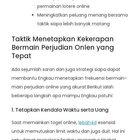
permainan lotere online
Meningkatkan peluang menang bersama
taktik siapa lebih banyak matang
Taktik Menetapkan Kekerapan
Bermain Perjudian Onlen yang
Tepat
Ada sejumlah saran dan juga strategi siapa dapat
membantu Engkau menetapkan frekuensi bermain-
main perjudian online yang akurat.Berikut ialah
beberapa langkah apa mampu Engkau patuhi:
1. Tetapkan Kendala Waktu serta Uang
Saat memainkan togel online,
lebah4d
esensial
untuk memutuskan limit waktu dan juga duit. Hal ini