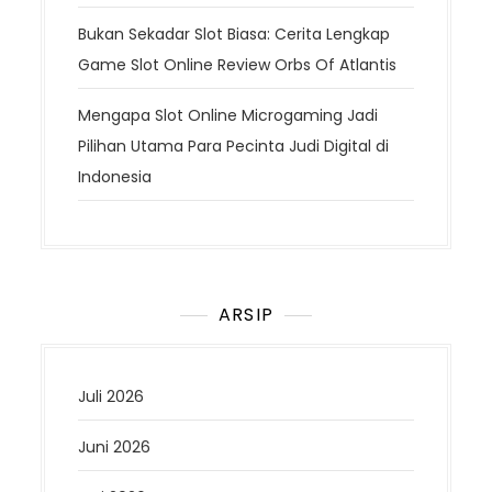
Bukan Sekadar Slot Biasa: Cerita Lengkap
Game Slot Online Review Orbs Of Atlantis
Mengapa Slot Online Microgaming Jadi
Pilihan Utama Para Pecinta Judi Digital di
Indonesia
ARSIP
Juli 2026
Juni 2026