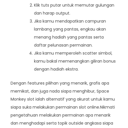
Klik tuts putar untuk memutar gulungan
dan harap output.
Jika kamu mendapatkan campuran
lambang yang pantas, engkau akan
menang hadiah yang pantas serta
daftar pelunasan permainan.
Jika kamu memperoleh scatter simbol,
kamu bakal memenangkan giliran bonus
dengan hadiah ekstra.
Dengan features pilihan yang menarik, grafis apa
memikat, dan juga nada siapa menghibur, Space
Monkey slot ialah alternatif yang akurat untuk kamu
siapa suka melakukan permainan slot online.Nikmati
pengetahuan melakukan permainan apa menarik
dan menghadapi serta topik outside angkasa siapa