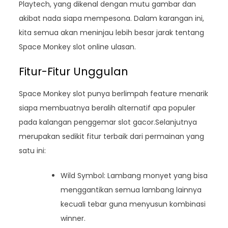
Playtech, yang dikenal dengan mutu gambar dan
akibat nada siapa mempesona. Dalam karangan ini,
kita semua akan meninjau lebih besar jarak tentang
Space Monkey slot online ulasan.
Fitur-Fitur Unggulan
Space Monkey slot punya berlimpah feature menarik
siapa membuatnya beralih alternatif apa populer
pada kalangan penggemar slot gacor.Selanjutnya
merupakan sedikit fitur terbaik dari permainan yang
satu ini:
Wild Symbol: Lambang monyet yang bisa
menggantikan semua lambang lainnya
kecuali tebar guna menyusun kombinasi
winner.