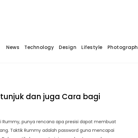
News
Technology
Design
Lifestyle
Photograph
tunjuk dan juga Cara bagi
ti Rummy, punya rencana apa presisi dapat membuat
enang. Taktik Rummy adalah password guna mencapai