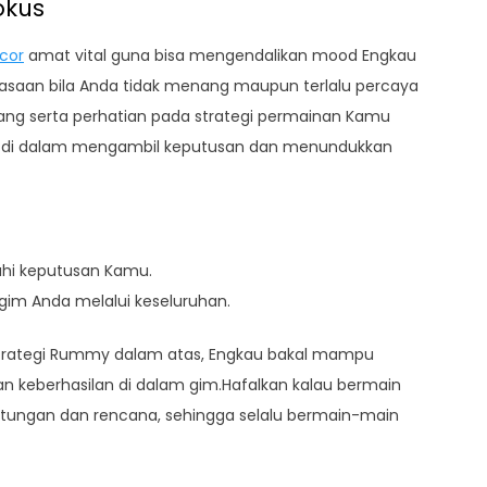
okus
cor
amat vital guna bisa mengendalikan mood Engkau
perasaan bila Anda tidak menang maupun terlalu percaya
nang serta perhatian pada strategi permainan Kamu
f di dalam mengambil keputusan dan menundukkan
i keputusan Kamu.
gim Anda melalui keseluruhan.
 strategi Rummy dalam atas, Engkau bakal mampu
eberhasilan di dalam gim.Hafalkan kalau bermain
ungan dan rencana, sehingga selalu bermain-main