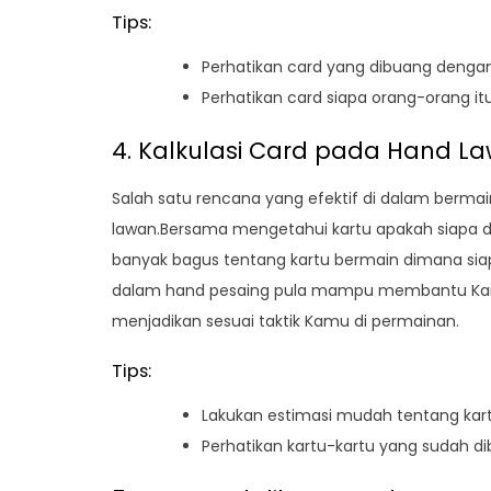
Tips:
Perhatikan card yang dibuang denga
Perhatikan card siapa orang-orang i
4. Kalkulasi Card pada Hand L
Salah satu rencana yang efektif di dalam bermai
lawan.Bersama mengetahui kartu apakah siapa d
banyak bagus tentang kartu bermain dimana siapa
dalam hand pesaing pula mampu membantu Kam
menjadikan sesuai taktik Kamu di permainan.
Tips:
Lakukan estimasi mudah tentang kart
Perhatikan kartu-kartu yang sudah dib