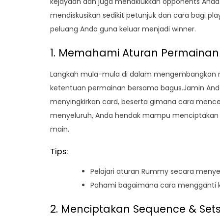
kejayaan dan juga menaklukkan opponents Anda. 
mendiskusikan sedikit petunjuk dan cara bagi pl
peluang Anda guna keluar menjadi winner.
1. Memahami Aturan Permaina
Langkah mula-mula di dalam mengembangkan 
ketentuan permainan bersama bagus.Jamin Anda
menyingkirkan card, beserta gimana cara mence
menyeluruh, Anda hendak mampu menciptakan pu
main.
Tips:
Pelajari aturan Rummy secara meny
Pahami bagaimana cara mengganti k
2. Menciptakan Sequence & Set