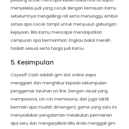
peluang untuk mencapai keberhasilan.Kamu dapat
menyeleksi judi yang cocok dengan kemauan Kamu
sebelumnya mengelilingi roll serta menunggu simbol
satwa apa cocok tampil untuk menyusun gabungan
kejayaan. Bila Kamu mencapai mendapatkan
campuran apa bermanfaat, Engkau bakal meraih
hadiah sesuai serta harga judi Kamu.
5. Kesimpulan
Coywolf Cash adalah gim slot online siapa
menggaet dan menghibur kepada sekumpulan
penggemar taruhan on line. Dengan visual yang
mempesona, ciri-ciri memesona, dan juga taktik
bermain apa mudah dimengerti, game yang satu ini
menyediakan pengalaman melakukan permainan
apa seru dan mengasyikkan.Bila Anda menggali gim