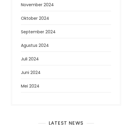
November 2024
Oktober 2024
September 2024
Agustus 2024
Juli 2024
Juni 2024
Mei 2024
LATEST NEWS