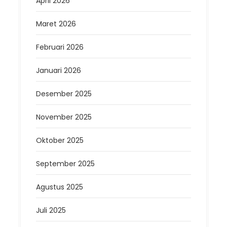
April 2026
Maret 2026
Februari 2026
Januari 2026
Desember 2025
November 2025
Oktober 2025
September 2025
Agustus 2025
Juli 2025