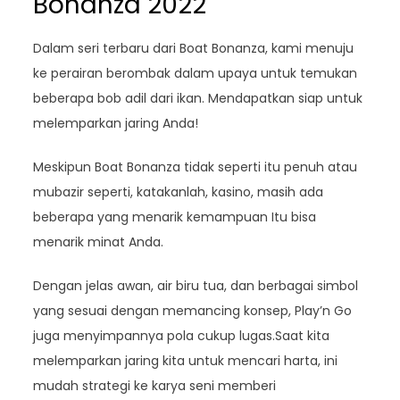
Bonanza 2022
Dalam seri terbaru dari Boat Bonanza, kami menuju
ke perairan berombak dalam upaya untuk temukan
beberapa bob adil dari ikan. Mendapatkan siap untuk
melemparkan jaring Anda!
Meskipun Boat Bonanza tidak seperti itu penuh atau
mubazir seperti, katakanlah, kasino, masih ada
beberapa yang menarik kemampuan Itu bisa
menarik minat Anda.
Dengan jelas awan, air biru tua, dan berbagai simbol
yang sesuai dengan memancing konsep, Play’n Go
juga menyimpannya pola cukup lugas.Saat kita
melemparkan jaring kita untuk mencari harta, ini
mudah strategi ke karya seni memberi