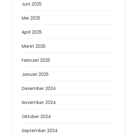
Juni 2025
Mei 2025
April 2025
Maret 2025
Februari 2025
Januari 2025
Desember 2024
November 2024
Oktober 2024
September 2024